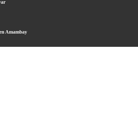
var
to en Amambay