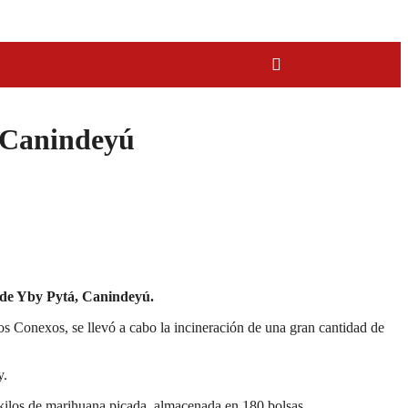
 Canindeyú
a de Yby Pytá, Canindeyú.
os Conexos, se llevó a cabo la incineración de una gran cantidad de
y.
kilos de marihuana picada, almacenada en 180 bolsas.