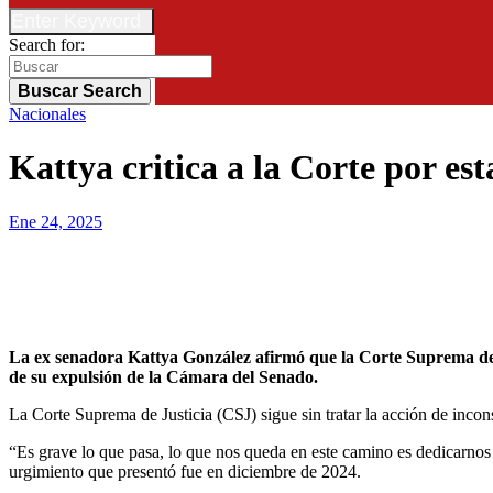
Enter Keyword
Search for:
Buscar
Search
Nacionales
Kattya critica a la Corte por est
Ene 24, 2025
La ex senadora Kattya González afirmó que la Corte Suprema de Justicia (CSJ) no tiene la mínima voluntad de dar una salida al caso y tratar la acción de inconstitucionalidad que presentó luego
de su expulsión de la Cámara del Senado.
La Corte Suprema de Justicia (CSJ) sigue sin tratar la acción de inco
“Es grave lo que pasa, lo que nos queda en este camino es dedicarno
urgimiento que presentó fue en diciembre de 2024.