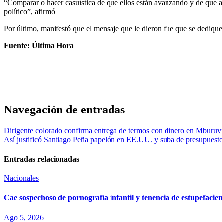
“Comparar o hacer casuística de que ellos están avanzando y de que acá
político”, afirmó.
Por último, manifestó que el mensaje que le dieron fue que se dedique 
Fuente: Última Hora
Navegación de entradas
Dirigente colorado confirma entrega de termos con dinero en Mburu
Así justificó Santiago Peña papelón en EE.UU. y suba de presupuesto
Entradas relacionadas
Nacionales
Cae sospechoso de pornografía infantil y tenencia de estupefaci
Ago 5, 2026