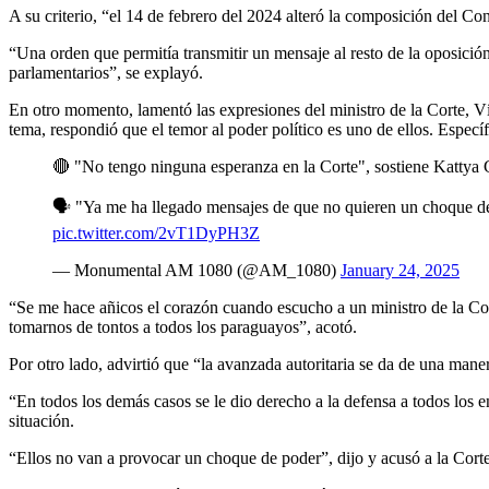
A su criterio, “el 14 de febrero del 2024 alteró la composición del Con
“Una orden que permitía transmitir un mensaje al resto de la oposición
parlamentarios”, se explayó.
En otro momento, lamentó las expresiones del ministro de la Corte, Víc
tema, respondió que el temor al poder político es uno de ellos. Específ
🔴 "No tengo ninguna esperanza en la Corte", sostiene Kattya
🗣️ "Ya me ha llegado mensajes de que no quieren un choque de
pic.twitter.com/2vT1DyPH3Z
— Monumental AM 1080 (@AM_1080)
January 24, 2025
“Se me hace añicos el corazón cuando escucho a un ministro de la Cor
tomarnos de tontos a todos los paraguayos”, acotó.
Por otro lado, advirtió que “la avanzada autoritaria se da de una mane
“En todos los demás casos se le dio derecho a la defensa a todos los 
situación.
“Ellos no van a provocar un choque de poder”, dijo y acusó a la Corte 