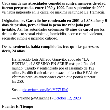
Cada una de sus
atrocidades cometidas contra menores de edad
fueron perpetradas entre 1980 y 1999.
Para septiembre de 2002
ya había ingresado en la cárcel de máxima seguridad La Tramacúa.
Originalmente,
Garavito fue condenado en 2001 a 1.853 años
y
9
días de prisión, pero al final la pena fue rebajada por
inviable.
Así, las autoridades ordenaron
40 años de cárcel
por los
delitos de acto sexual violento, homicidio, acceso carnal violento,
secuestro simple e incendio culposo.
De esa
sentencia, había cumplido las tres quintas partes, es
decir, 24 años.
Ha fallecido Luís Alfredo Garavito, apodado "LA
BESTIA", el ASESINO EN SERIE más prolífico del
mundo juzgado y sentenciado por el asesinato de 192
niños. Es difícil calcular con exactitud la cifra REAL de
víctimas pero las autoridades creen que podría superar
las 250.
Sus…
pic.twitter.com/jMkYFZUIh0
— Araknne (@Araknne1)
October 12, 2023
Fuente: El Tiempo