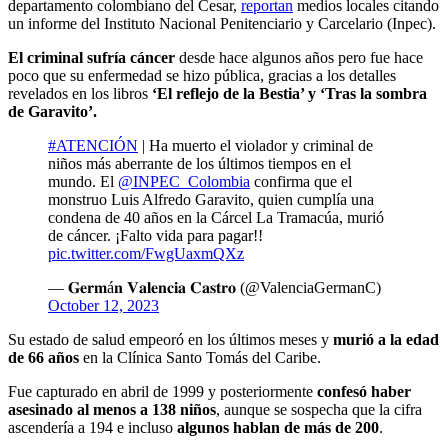
departamento colombiano del Cesar,
reportan
medios locales citando
un informe del Instituto Nacional Penitenciario y Carcelario (Inpec).
El criminal sufría cáncer
desde hace algunos años pero fue hace
poco que su enfermedad se hizo pública, gracias a los detalles
revelados en los libros
‘El reflejo de la Bestia’ y ‘Tras la sombra
de Garavito’.
#ATENCIÓN
| Ha muerto el violador y criminal de
niños más aberrante de los últimos tiempos en el
mundo. El
@INPEC_Colombia
confirma que el
monstruo Luis Alfredo Garavito, quien cumplía una
condena de 40 años en la Cárcel La Tramacúa, murió
de cáncer. ¡Falto vida para pagar!!
pic.twitter.com/FwgUaxmQXz
— 𝐆𝐞𝐫𝐦á𝐧 𝐕𝐚𝐥𝐞𝐧𝐜𝐢𝐚 𝐂𝐚𝐬𝐭𝐫𝐨 (@ValenciaGermanC)
October 12, 2023
Su estado de salud empeoró en los últimos meses y
murió a la edad
de 66 años
en la Clínica Santo Tomás del Caribe.
Fue capturado en abril de 1999 y posteriormente
confesó haber
asesinado al menos a 138 niños
, aunque se sospecha que la cifra
ascendería a 194 e incluso
algunos hablan de más de 200
.