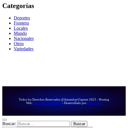
Categorías
Deportes
Frontera
Locales
Mundo
Nacionales
Otros
Variedades
Todos los Derechos Reservados @AmambayUrgente 2023 - Hosting
Web:
HostingBaratoOnline
- Desarrollado por:
RikkySanz
Buscar: