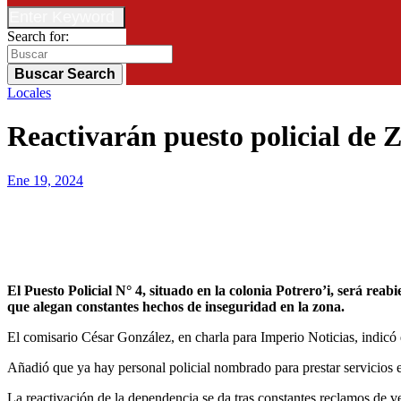
Enter Keyword
Search for:
Buscar
Search
Locales
Reactivarán puesto policial de 
Ene 19, 2024
El Puesto Policial N° 4, situado en la colonia Potrero’i, será reabierto luego de haber permanecido cerrado por aproximadamente un año y medio. Su reapertura se da tras reclamo de pobladores
que alegan constantes hechos de inseguridad en la zona.
El comisario César González, en charla para Imperio Noticias, indicó q
Añadió que ya hay personal policial nombrado para prestar servicios e
La reactivación de la dependencia se da tras constantes reclamos de v