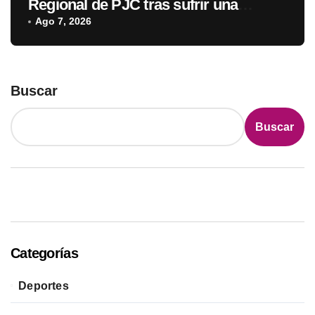
Regional de PJC tras sufrir una
descarga eléctrica
Ago 7, 2026
Buscar
Buscar
Categorías
Deportes