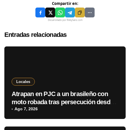
Compartir en:
Desarrollado por RikkySanz.com
Entradas relacionadas
Locales
Atrapan en PJC a un brasileño con
moto robada tras persecución desde
Ponta Porã
Ago 7, 2026