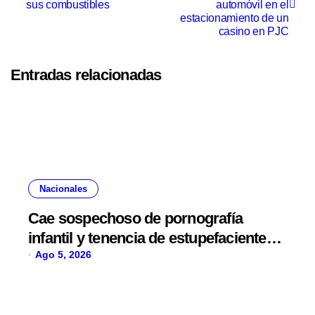
sus combustibles
automóvil en el
estacionamiento de un
casino en PJC
Entradas relacionadas
Nacionales
Cae sospechoso de pornografía
infantil y tenencia de estupefacientes
en Fernando de la Mora
Ago 5, 2026