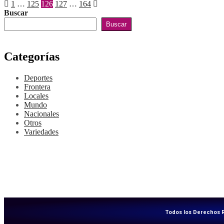
1
…
125
126
127
…
164
Buscar
Buscar
Categorías
Deportes
Frontera
Locales
Mundo
Nacionales
Otros
Variedades
Todos los Derechos 