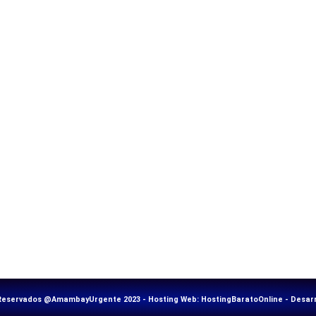
Reservados @AmambayUrgente 2023 - Hosting Web:
HostingBaratoOnline
- Desarr