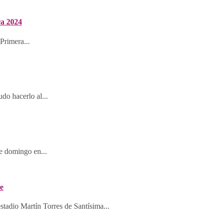
ra 2024
Primera...
udo hacerlo al...
te domingo en...
se
stadio Martín Torres de Santísima...