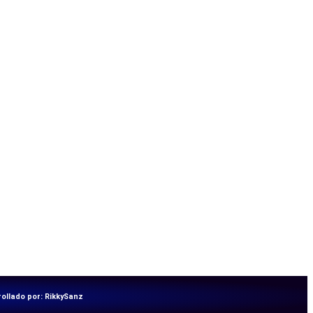
ollado por:
RikkySanz