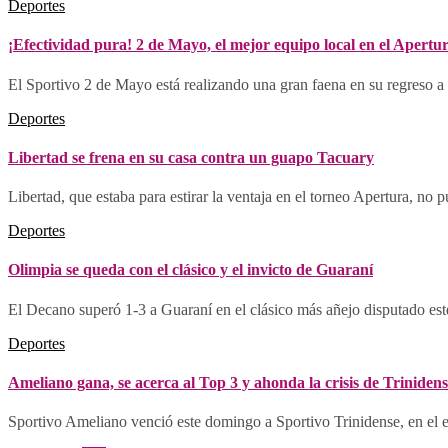
Deportes
¡Efectividad pura! 2 de Mayo, el mejor equipo local en el Apertu
El Sportivo 2 de Mayo está realizando una gran faena en su regreso a 
Deportes
Libertad se frena en su casa contra un guapo Tacuary
Libertad, que estaba para estirar la ventaja en el torneo Apertura, no p
Deportes
Olimpia se queda con el clásico y el invicto de Guaraní
El Decano superó 1-3 a Guaraní en el clásico más añejo disputado es
Deportes
Ameliano gana, se acerca al Top 3 y ahonda la crisis de Triniden
Sportivo Ameliano venció este domingo a Sportivo Trinidense, en el e