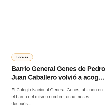
Locales
Barrio General Genes de Pedro
Juan Caballero volvió a acoger
proyecto «UCP en acción»
El Colegio Nacional General Genes, ubicado en
ocho meses después
el barrio del mismo nombre, ocho meses
después...