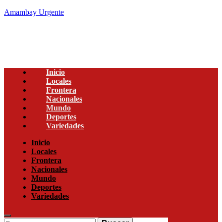
Amambay Urgente
Inicio
Locales
Frontera
Nacionales
Mundo
Deportes
Variedades
Menu
Inicio
Locales
Frontera
Nacionales
Mundo
Deportes
Variedades
Enter
Search