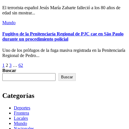
El terrorista español Jesús María Zabarte falleció a los 80 años de
edad sin mostrar...
Mundo
Fugitivo de la Penitenciaría Regional de PJC cae en São Paulo
durante un procedimiento policial
Uno de los prófugos de la fuga masiva registrada en la Penitenciaría
Regional de Pedro...
Paginación
1
2
3
…
62
Buscar
de
Buscar
entradas
Categorías
Deportes
Frontera
Locales
Mundo
Nacionales