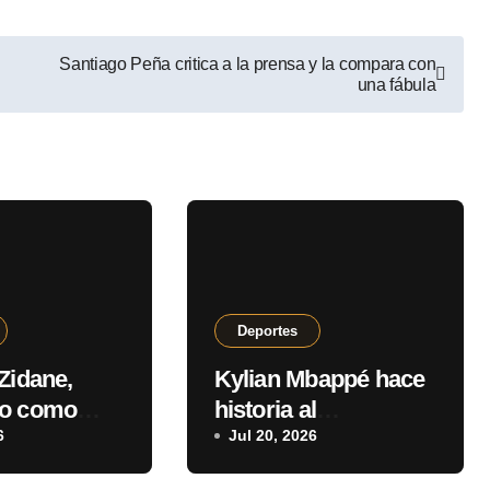
Santiago Peña critica a la prensa y la compara con
una fábula
Deportes
Zidane,
Kylian Mbappé hace
do como
historia al
nador
6
transformarse en el
Jul 20, 2026
mayor artillero de los