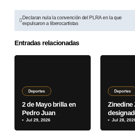
Declaran nula la convención del PLRA en la que
expulsaron a liberocartistas
Entradas relacionadas
Deportes
Deportes
2 de Mayo brilla en
Zinedine 
Pedro Juan
designa
Caballero y
Jul 29, 2026
seleccio
Jul 28, 202
consolida un
francés