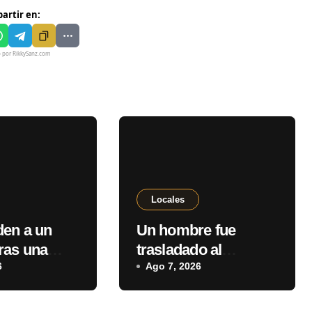
artir en:
o por RikkySanz.com
Locales
en a un
Un hombre fue
ras una
trasladado al
 por
6
Hospital Regional de
Ago 7, 2026
 familiar en
PJC tras sufrir una
an
descarga eléctrica