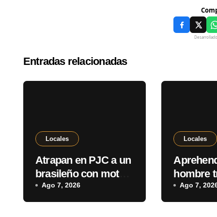
Comp
Desarrollad
Entradas relacionadas
Locales
Locales
Atrapan en PJC a un
Aprehend
brasileño con moto
hombre t
robada tras
Ago 7, 2026
denuncia
Ago 7, 202
persecución desde
violencia
Ponta Porã
Pedro Ju