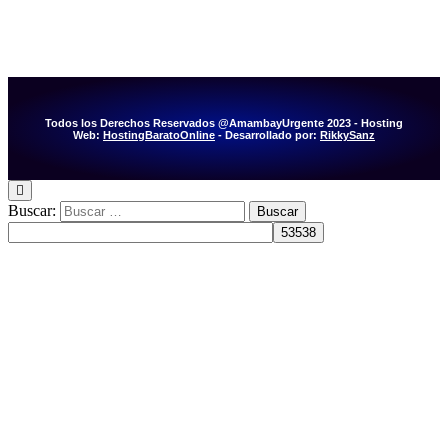
Todos los Derechos Reservados @AmambayUrgente 2023 - Hosting
Web:
HostingBaratoOnline
- Desarrollado por:
RikkySanz
Buscar: