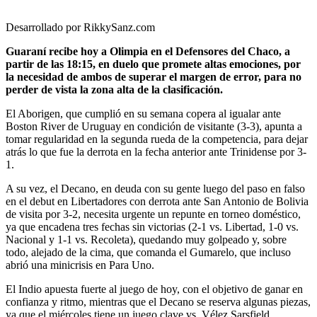
Desarrollado por RikkySanz.com
Guaraní recibe hoy a Olimpia en el Defensores del Chaco, a
partir de las 18:15, en duelo que promete altas emociones, por
la necesidad de ambos de superar el margen de error, para no
perder de vista la zona alta de la clasificación.
El Aborigen, que cumplió en su semana copera al igualar ante
Boston River de Uruguay en condición de visitante (3-3), apunta a
tomar regularidad en la segunda rueda de la competencia, para dejar
atrás lo que fue la derrota en la fecha anterior ante Trinidense por 3-
1.
A su vez, el Decano, en deuda con su gente luego del paso en falso
en el debut en Libertadores con derrota ante San Antonio de Bolivia
de visita por 3-2, necesita urgente un repunte en torneo doméstico,
ya que encadena tres fechas sin victorias (2-1 vs. Libertad, 1-0 vs.
Nacional y 1-1 vs. Recoleta), quedando muy golpeado y, sobre
todo, alejado de la cima, que comanda el Gumarelo, que incluso
abrió una minicrisis en Para Uno.
El Indio apuesta fuerte al juego de hoy, con el objetivo de ganar en
confianza y ritmo, mientras que el Decano se reserva algunas piezas,
ya que el miércoles tiene un juego clave vs. Vélez Sarsfield.