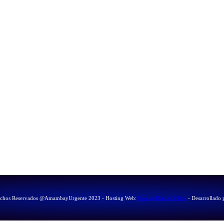
echos Reservados @AmambayUrgente 2023 - Hosting Web:
HostingBaratoOnline
- Desarrollado 