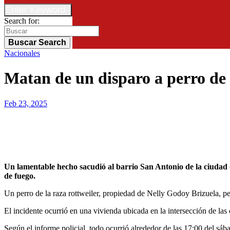
Enter Keyword
Search for:
Buscar
Search
Nacionales
Matan de un disparo a perro de 
Feb 23, 2025
Un lamentable hecho sacudió al barrio San Antonio de la ciudad de Horqueta, Departamento de Concepción, cuando un perro de la raza rottweiler, perdió la vida tras recibir un disparo de arma
de fuego.
Un perro de la raza rottweiler, propiedad de Nelly Godoy Brizuela, per
El incidente ocurrió en una vivienda ubicada en la intersección de la
Según el informe policial, todo ocurrió alrededor de las 17:00 del sáb