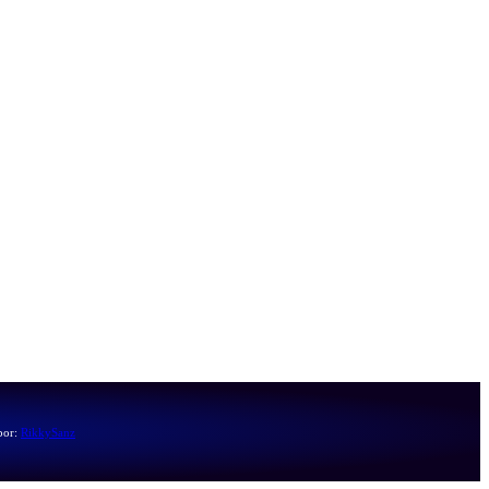
por:
RikkySanz