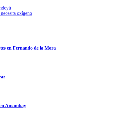
indeyú
y necesita oxígeno
entes en Fernando de la Mora
var
to en Amambay