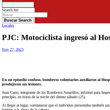
Enter Keyword
Search for:
Buscar
Search
Locales
PJC: Motociclista ingresó al Ho
Nov 27, 2023
En un episodio confuso, bomberos voluntarios auxiliaron al Hospital Regional a un motociclista quien presentaba heridas por arma blanca y golpes. Se desconoce cómo fueron las causas en que se
produjeron sus lesiones.
Juan Cano, integrante de los Bomberos Amarillos, informó para Imperio
principio, en horas de la noche del último sábado (25).
Al llegar al lugar, constataron que el individuo presentaba también u
heridas a la altura de la cabeza.