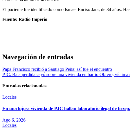
El paciente fue identificado como Ismael Enciso Jara, de 34 años. Has
Fuente: Radio Imperio
Navegación de entradas
Papa Francisco recibió a Santiago Peña: así fue el encuentro
PJC: Bala perdida cayó sobre una vivienda en barrio Obrero, víctima 
Entradas relacionadas
Locales
En una lujosa vivienda de PJC hallan laboratorio ilegal de tirze
Ago 6, 2026
Locales