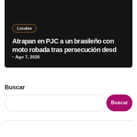
Locales
Atrapan en PJC a un brasileño con
moto robada tras persecución desde
Ponta Porã
Ago 7, 2026
Buscar
Buscar