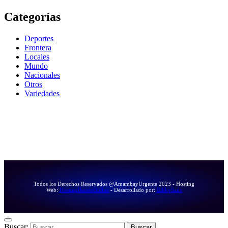
Categorías
Deportes
Frontera
Locales
Mundo
Nacionales
Otros
Variedades
Todos los Derechos Reservados @AmambayUrgente 2023 - Hosting
Web:
HostingBaratoOnline
- Desarrollado por:
RikkySanz
Buscar: