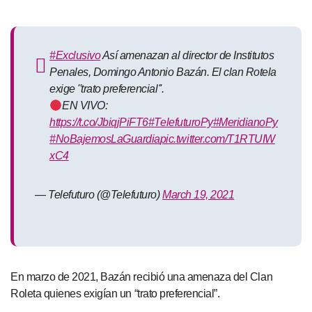
#Exclusivo
Así amenazan al director de Institutos
Penales, Domingo Antonio Bazán. El clan Rotela
exige ''trato preferencial''.
EN VIVO:
https://t.co/JbiqjPiFT6
#TelefuturoPy
#MeridianoPy
#NoBajemosLaGuardia
pic.twitter.com/T1RTUIW
xC4
— Telefuturo (@Telefuturo)
March 19, 2021
En marzo de 2021, Bazán recibió una amenaza del Clan
Roleta quienes exigían un “trato preferencial”.