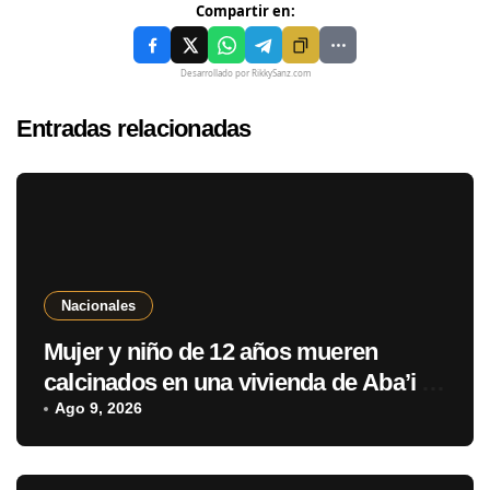
Compartir en:
Desarrollado por RikkySanz.com
Entradas relacionadas
Nacionales
Mujer y niño de 12 años mueren
calcinados en una vivienda de Aba’i y
hay un sospechoso aprehendido
Ago 9, 2026