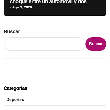
choque entre un automóvil y dos
camiones en Arroyos y Esteros
Ago 9, 2026
Buscar
Buscar
Categorías
Deportes