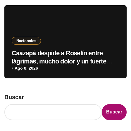
Nacionales
Caazapá despide a Roselín entre
lágrimas, mucho dolor y un fuerte
pedido de justicia
Ago 8, 2026
Buscar
Buscar