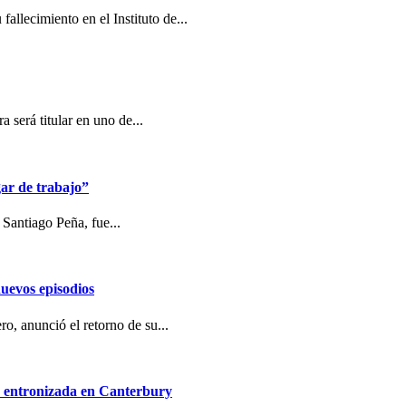
allecimiento en el Instituto de...
 será titular en uno de...
ar de trabajo”
 Santiago Peña, fue...
uevos episodios
o, anunció el retorno de su...
a, entronizada en Canterbury