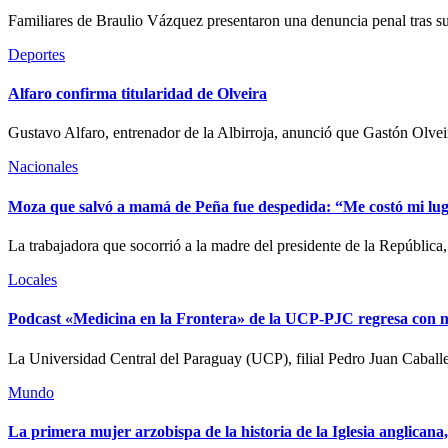
Familiares de Braulio Vázquez presentaron una denuncia penal tras su f
Deportes
Alfaro confirma titularidad de Olveira
Gustavo Alfaro, entrenador de la Albirroja, anunció que Gastón Olveira
Nacionales
Moza que salvó a mamá de Peña fue despedida: “Me costó mi lug
La trabajadora que socorrió a la madre del presidente de la República,
Locales
Podcast «Medicina en la Frontera» de la UCP-PJC regresa con n
La Universidad Central del Paraguay (UCP), filial Pedro Juan Caballer
Mundo
La primera mujer arzobispa de la historia de la Iglesia anglican