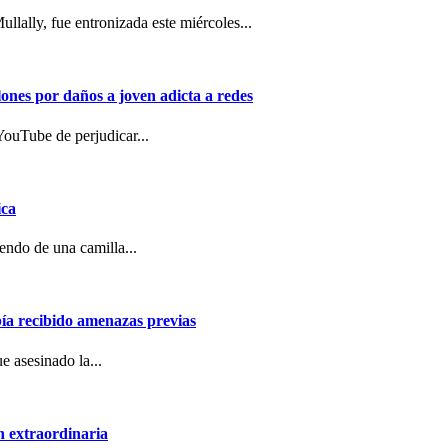
llally, fue entronizada este miércoles...
ones por daños a joven adicta a redes
YouTube de perjudicar...
ica
endo de una camilla...
bía recibido amenazas previas
ue asesinado la...
ón extraordinaria