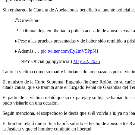
Sin embargo, la Cámara de Apelaciones benefició al agente policial con 
😓Gravísimo
📌 Tribunal deja en libertad a policía acusado de abuso sexual a 
♦️ Pese a las pruebas presentadas y de haber sido remitido a pri
♦️ Además,…
pic.twitter.com/Ey2mV5PpN1
— NPY Oficial (@npyoficial)
May 22, 2025
Tanto la víctima como su madre habrían sido amenazadas por el victima
El ministro de la Corte Suprema, Eugenio Jiménez Rolón, en su carácte
citada causa, que se tramita ante el Juzgado Penal de Garantías del T
El padre de la víctima relató que su ex pareja y su hija se habían tra
pudo visitarle en una ocasión.
Según menciona, el sospechoso le decía que si él volvía a ir, ya no iba
El hombre relató que su hija habría sufrido el hecho de abuso a los 8 
la Justicia y que el hombre continúe en libertad.