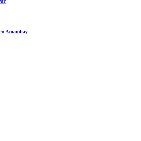
var
to en Amambay