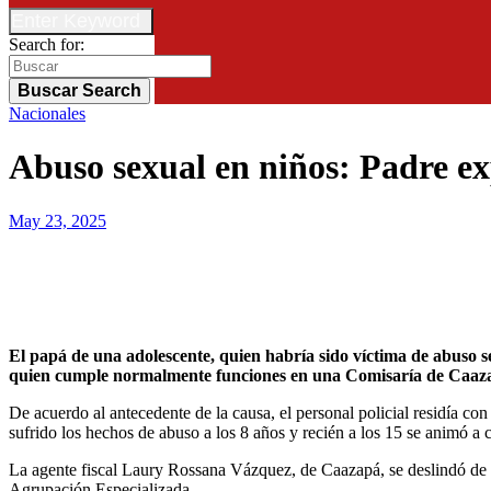
Enter Keyword
Search for:
Buscar
Search
Nacionales
Abuso sexual en niños: Padre ex
May 23, 2025
El papá de una adolescente, quien habría sido víctima de abuso sexual cuando solo tenía 8 años por parte del padrastro, un oficial policial, expresó su indignación por la libertad del agente policial,
quien cumple normalmente funciones en una Comisaría de Caazapá
De acuerdo al antecedente de la causa, el personal policial residía con 
sufrido los hechos de abuso a los 8 años y recién a los 15 se animó a 
La agente fiscal Laury Rossana Vázquez, de Caazapá, se deslindó de la
Agrupación Especializada.