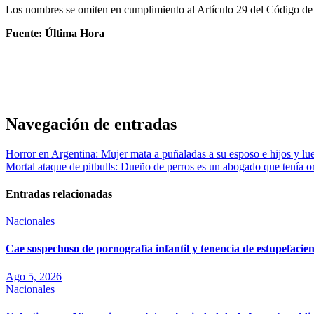
Los nombres se omiten en cumplimiento al Artículo 29 del Código de l
Fuente: Última Hora
Navegación de entradas
Horror en Argentina: Mujer mata a puñaladas a su esposo e hijos y lue
Mortal ataque de pitbulls: Dueño de perros es un abogado que tenía o
Entradas relacionadas
Nacionales
Cae sospechoso de pornografía infantil y tenencia de estupefaci
Ago 5, 2026
Nacionales