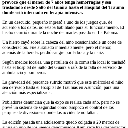
provocó que el menor de 7 años tenga hemorragias y sea
trasladado desde Salto del Guairá hasta el Hospital del Trauma
donde está internado en terapia intensiva.
En un descuido, pequeño ingresó a uno de los juegos que, de
acuerdo a los datos, no estaba habilitado para su funcionamiento. El
hecho ocurrió durante la noche del martes pasado en La Paloma.
Un hierro cayó sobre la cabeza del niño ocasionándole un corte de
consideración. Fue auxiliado inmediatamente, pero el menor,
además de la herida, perdió sangre por la boca y la nariz.
Según medios locales, una patrullera de la comisaría local lo trasladó
hasta el hospital de Salto del Guairá a raíz de la falta de servicio de
ambulancia y bomberos.
La gravedad del percance sufrido motivó que este miércoles el niño
sea derivado hasta el Hospital de Traumas en Asunción, para una
atención más especializada.
Pobladores denuncian que la expo se realiza cada año, pero no se
prevé un sistema de seguridad como tampoco el control de los
parques de diversiones donde los accidente no faltan.
La edición pasada una adolescente quedó colgada a 20 metros de
altura en uno de los juegos denominados Kamikaze tras desperfectos