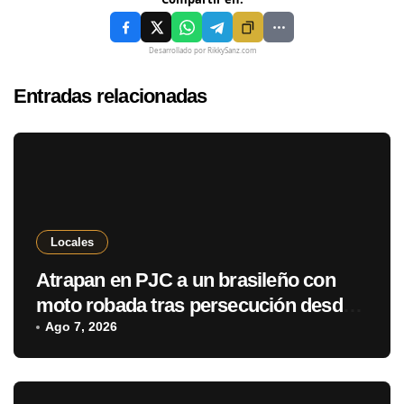
Desarrollado por RikkySanz.com
Entradas relacionadas
Locales
Atrapan en PJC a un brasileño con
moto robada tras persecución desde
Ponta Porã
Ago 7, 2026