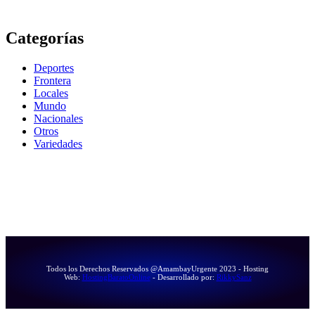
Categorías
Deportes
Frontera
Locales
Mundo
Nacionales
Otros
Variedades
Todos los Derechos Reservados @AmambayUrgente 2023 - Hosting
Web:
HostingBaratoOnline
- Desarrollado por:
RikkySanz