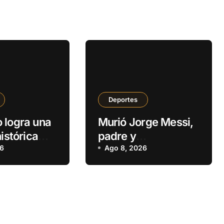
Deportes
 logra una
Murió Jorge Messi,
histórica
padre y
ro Porteño
26
representante de
Ago 8, 2026
a
Lionel Messi