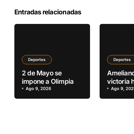
Entradas relacionadas
Deportes
Deportes
2 de Mayo se
Ameliano
impone a Olimpia y
victoria 
ratifica su gran
Ago 9, 2026
ante Cer
Ago 9, 20
momento en el
en Villet
Clausura