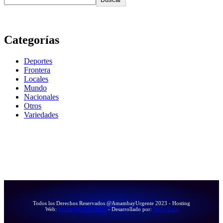
Categorías
Deportes
Frontera
Locales
Mundo
Nacionales
Otros
Variedades
Todos los Derechos Reservados @AmambayUrgente 2023 - Hosting
Web:
HostingBaratoOnline
- Desarrollado por:
RikkySanz