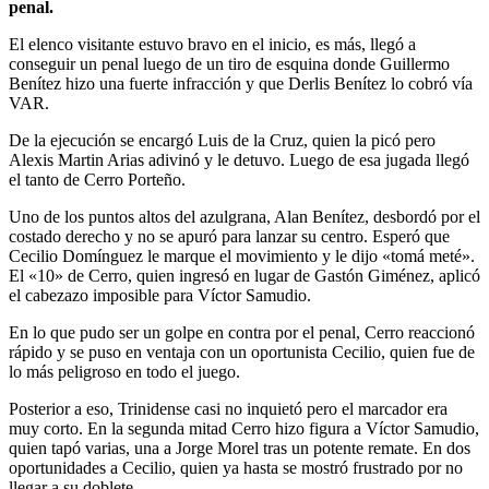
penal.
El elenco visitante estuvo bravo en el inicio, es más, llegó a
conseguir un penal luego de un tiro de esquina donde Guillermo
Benítez hizo una fuerte infracción y que Derlis Benítez lo cobró vía
VAR.
De la ejecución se encargó Luis de la Cruz, quien la picó pero
Alexis Martin Arias adivinó y le detuvo. Luego de esa jugada llegó
el tanto de Cerro Porteño.
Uno de los puntos altos del azulgrana, Alan Benítez, desbordó por el
costado derecho y no se apuró para lanzar su centro. Esperó que
Cecilio Domínguez le marque el movimiento y le dijo «tomá meté».
El «10» de Cerro, quien ingresó en lugar de Gastón Giménez, aplicó
el cabezazo imposible para Víctor Samudio.
En lo que pudo ser un golpe en contra por el penal, Cerro reaccionó
rápido y se puso en ventaja con un oportunista Cecilio, quien fue de
lo más peligroso en todo el juego.
Posterior a eso, Trinidense casi no inquietó pero el marcador era
muy corto. En la segunda mitad Cerro hizo figura a Víctor Samudio,
quien tapó varias, una a Jorge Morel tras un potente remate. En dos
oportunidades a Cecilio, quien ya hasta se mostró frustrado por no
llegar a su doblete.