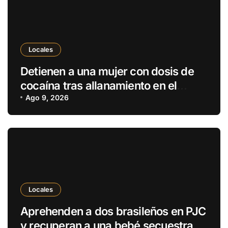
Locales
Detienen a una mujer con dosis de
cocaína tras allanamiento en el
distrito de Cerro Corá
Ago 9, 2026
Locales
Aprehenden a dos brasileños en PJC
y recuperan a una bebé secuestrada