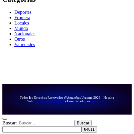
Deportes
Frontera
Locales
Mundo
Nacionales
Otros
Variedades
Todos los Derechos Reservados @AmambayUrgente 2023 - Hosting
Web:
HostingBaratoOnline
- Desarrollado por:
RikkySanz
Buscar: