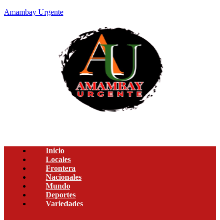
Amambay Urgente
Inicio
Locales
Frontera
Nacionales
Mundo
Deportes
Variedades