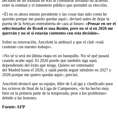
decisión de un tribunal de Rio al considerar inválido un acuerdo
entre la entidad y el ministerio público que permitió su elección.
«Él no es ahora mismo presidente y las cosas han sido como he
querido porque me puedo quedar aquí», declaró antes de dejar la
puerta de la Seleçao entreabierta de cara al futuro:
«Pensar en ser el
seleccionador de Brasil es una ilusión, pero no sé si en 2026 me
querrán y no sé si estarán contentos con esta decisión».
Sobre su renovación, Ancelotti la atribuyó a que el club «está
contento con nuestro trabajo».
«No sé si será mi última etapa en un banquillo. No sé qué pasará
cuando acabe aquí. El 2026 puede que también siga aquí,
dependiendo del éxito que tenga. Quiero ser entrenador
del Madrid hasta el 2026, y ojalá pueda seguir siéndolo en 2027 y
2028 porque me quiero quedar aquí», precisó.
Ancelotti destacó que su equipo, líder de LaLiga y clasificado para
los octavos de final de la Liga de Campeones, «lo ha hecho muy
bien en la primera parte de la temporada, pese a los problemas»
debido a las lesiones.
Fuente: AFP