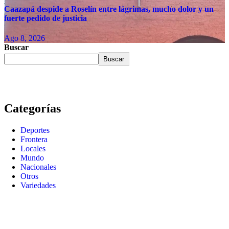
Caazapá despide a Roselín entre lágrimas, mucho dolor y un
fuerte pedido de justicia
Ago 8, 2026
Buscar
Buscar
Categorías
Deportes
Frontera
Locales
Mundo
Nacionales
Otros
Variedades