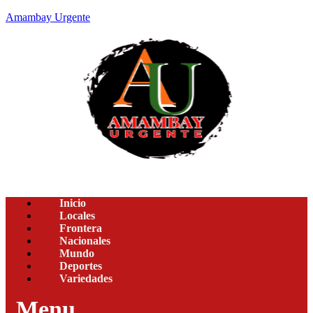
Amambay Urgente
Inicio
Locales
Frontera
Nacionales
Mundo
Deportes
Variedades
Menu