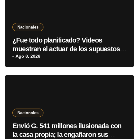
Nacionales
¿Fue todo planificado? Videos
muestran el actuar de los supuestos
autores del atroz crimen de Roselin
Ago 8, 2026
Nacionales
Envió G. 541 millones ilusionada con
la casa propia; la engañaron sus