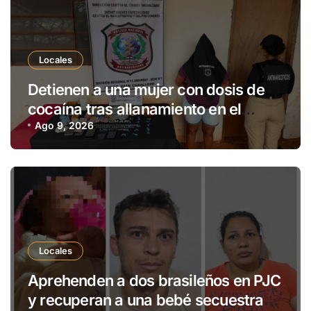
Locales
Detienen a una mujer con dosis de
cocaína tras allanamiento en el
distrito de Cerro Corá
Ago 9, 2026
Locales
Aprehenden a dos brasileños en PJC
y recuperan a una bebé secuestrada