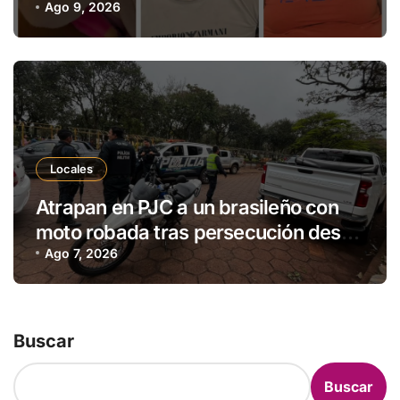
en Brasil
Ago 9, 2026
Locales
Atrapan en PJC a un brasileño con
moto robada tras persecución desde
Ponta Porã
Ago 7, 2026
Buscar
Buscar