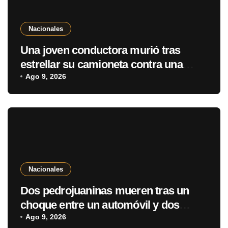
Nacionales
Una joven conductora murió tras
estrellar su camioneta contra una
casa en Villa Elisa
Ago 9, 2026
Nacionales
Dos pedrojuaninas mueren tras un
choque entre un automóvil y dos
camiones en Arroyos y Esteros
Ago 9, 2026