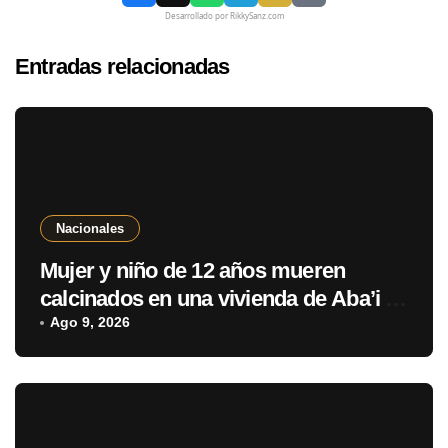
Desarrollado por RikkySanz.com
Entradas relacionadas
Nacionales
Mujer y niño de 12 años mueren
calcinados en una vivienda de Aba’i y
hay un sospechoso aprehendido
Ago 9, 2026