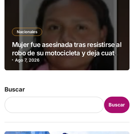
Nacionales
Mujer fue asesinada tras resistirse al
robo de su motocicleta y deja cuatro
hijos huérfanos en Ypané
Ago 7, 2026
Buscar
Buscar