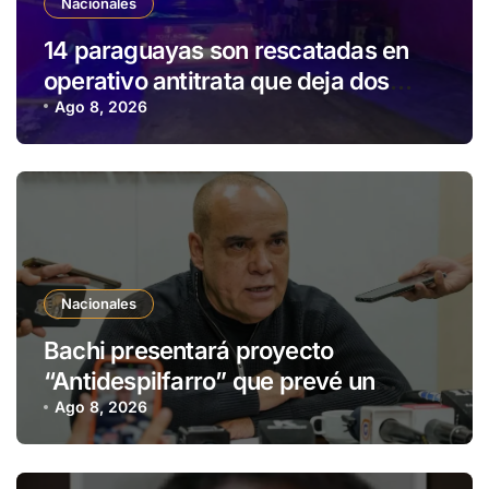
Nacionales
14 paraguayas son rescatadas en
operativo antitrata que deja dos
detenidos en Brasil
Ago 8, 2026
Nacionales
Bachi presentará proyecto
“Antidespilfarro” que prevé un
“shutdown” parcial del Estado por
Ago 8, 2026
déficit fiscal