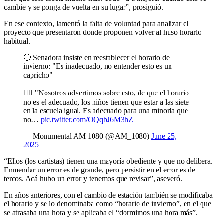
cambie y se ponga de vuelta en su lugar”, prosiguió.
En ese contexto, lamentó la falta de voluntad para analizar el
proyecto que presentaron donde proponen volver al huso horario
habitual.
🔴 Senadora insiste en reestablecer el horario de
invierno: "Es inadecuado, no entender esto es un
capricho"
👉🏼 "Nosotros advertimos sobre esto, de que el horario
no es el adecuado, los niños tienen que estar a las siete
en la escuela igual. Es adecuado para una minoría que
no…
pic.twitter.com/OQqbJ6M3hZ
— Monumental AM 1080 (@AM_1080)
June 25,
2025
“Ellos (los cartistas) tienen una mayoría obediente y que no delibera.
Enmendar un error es de grande, pero persistir en el error es de
tercos. Acá hubo un error y tenemos que revisar”, aseveró.
En años anteriores, con el cambio de estación también se modificaba
el horario y se lo denominaba como “horario de invierno”, en el que
se atrasaba una hora y se aplicaba el “dormimos una hora más”.