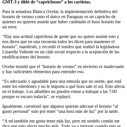
GMT-3 y tildó de “caprichosos” a los cartistas.
Para la senadora Blanca Ovelar, la implementación definitiva del
horario de verano como el único en Paraguay es un capricho de
quienes no quieren asumir que haber cambiado el huso horario fue
un error.
“Hay una actitud caprichosa de gente que no quiere asumir esto y
nos dicen que en una encuesta todos les dicen para mantener el
horario”, manifestó, y recordó el sondeo que realizó la legisladora
Lizarella Valiente en un club social respecto a la aceptación de las
modificaciones del horario.
Ovelar insistió que el “horario de verano” en invierno es inadecuado
y hay suficientes elementos para entender eso.
“Es adecuado y agradable para una minoría que no siente, que está
entre los edredones y no le importa a qué hora sale el sol. Esto afecta
en el trabajo. Los albañiles no pueden entrar a trabajar a las 7:00
porque es oscuro todavía”, se explayó.
Igualmente, cuestionó que algunos quieran adecuar el horario “al
gusto personal” solo por tener “una hora más de luz” por la tarde.
“A mí también me gusta tener más luz, pero mi sentido común me
dice que esto afecta mucho más. Todo va a mejorar cuando esto se