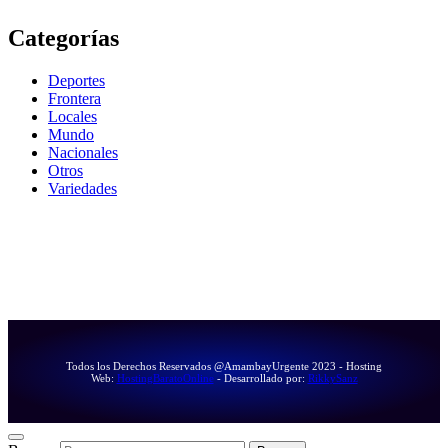
Categorías
Deportes
Frontera
Locales
Mundo
Nacionales
Otros
Variedades
Todos los Derechos Reservados @AmambayUrgente 2023 - Hosting
Web:
HostingBaratoOnline
- Desarrollado por:
RikkySanz