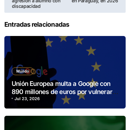
agresión a alumno con
en Paraguay, en 2026
discapacidad
Entradas relacionadas
Mundo
Unión Europea multa a Google con
890 millones de euros por vulnerar
normativa digital
Jul 23, 2026