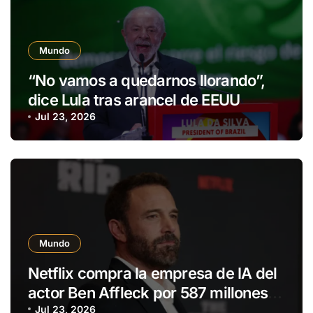
Mundo
“No vamos a quedarnos llorando”,
dice Lula tras arancel de EEUU
Jul 23, 2026
Mundo
Netflix compra la empresa de IA del
actor Ben Affleck por 587 millones
de dólares
Jul 23, 2026