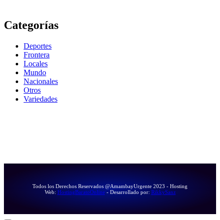
Categorías
Deportes
Frontera
Locales
Mundo
Nacionales
Otros
Variedades
Todos los Derechos Reservados @AmambayUrgente 2023 - Hosting
Web:
HostingBaratoOnline
- Desarrollado por:
RikkySanz