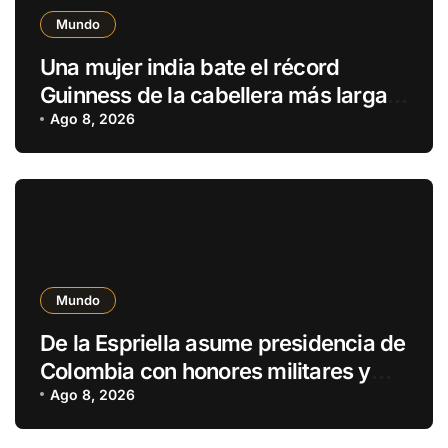
Mundo
Una mujer india bate el récord
Guinness de la cabellera más larga
del mundo con casi 3 metros
Ago 8, 2026
Mundo
De la Espriella asume presidencia de
Colombia con honores militares y
reconocimiento como comandante
Ago 8, 2026
supremo