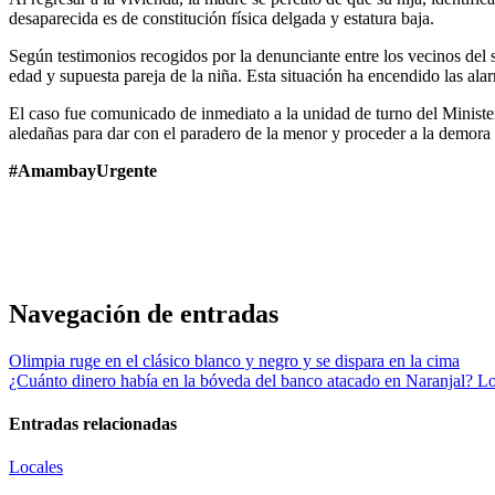
desaparecida es de constitución física delgada y estatura baja.
Según testimonios recogidos por la denunciante entre los vecinos del
edad y supuesta pareja de la niña. Esta situación ha encendido las alar
El caso fue comunicado de inmediato a la unidad de turno del Ministe
aledañas para dar con el paradero de la menor y proceder a la demora 
#AmambayUrgente
Navegación de entradas
Olimpia ruge en el clásico blanco y negro y se dispara en la cima
¿Cuánto dinero había en la bóveda del banco atacado en Naranjal? Lo
Entradas relacionadas
Locales