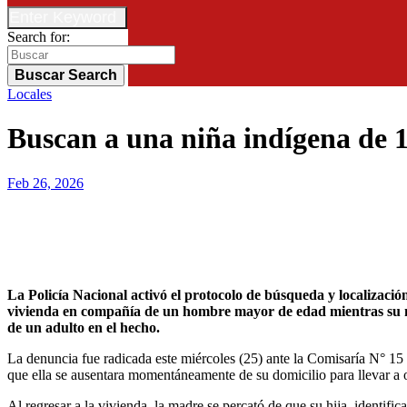
Enter Keyword
Search for:
Buscar
Search
Locales
Buscan a una niña indígena de 
Feb 26, 2026
La Policía Nacional activó el protocolo de búsqueda y localización tras la desaparición de una menor de 12 años en la colonia Cerro Cora’i de Pedro Juan Caballero. La niña habría salido de su
vivienda en compañía de un hombre mayor de edad mientras su mad
de un adulto en el hecho.
La denuncia fue radicada este miércoles (25) ante la Comisaría N° 15
que ella se ausentara momentáneamente de su domicilio para llevar a ot
Al regresar a la vivienda, la madre se percató de que su hija, identifi