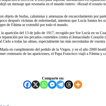
 dejó un mensaje que resonaría en el mundo entero: «Rezad el rosario tod
eron objeto de burlas, calumnias y amenazas de encarcelamiento por parte
 poco después víctimas de enfermedad, mientras que Lucía Santos les sob
irgen de Fátima se extendió por todo el mundo.
n la aparición del 13 de julio de 1917, recogido por Sor Lucía en su Cu
n reparación por los pecados cometidos contra el Inmaculado Corazón de
l Cielo a todas las almas, especialmente las más necesitadas de vuestra
ría en cumplimiento del pedido de la Virgen, y en el año 2000 beatific
mer centenario de las apariciones, el Papa Francisco viajó a Fátima y ca
Comparte en: