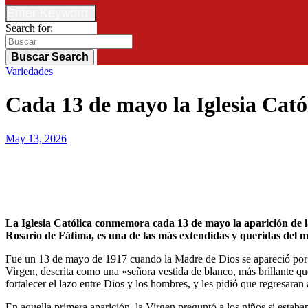
Enter Keyword
Search for:
Buscar
Search
Variedades
Cada 13 de mayo la Iglesia Cató
May 13, 2026
La Iglesia Católica conmemora cada 13 de mayo la aparición de la Virgen María a tres pastorcitos en Fátima, Portugal, ocurrida en 1917. La advocación, conocida como Nuestra Señora del
Rosario de Fátima, es una de las más extendidas y queridas del m
Fue un 13 de mayo de 1917 cuando la Madre de Dios se apareció por pr
Virgen, descrita como una «señora vestida de blanco, más brillante qu
fortalecer el lazo entre Dios y los hombres, y les pidió que regresara
En aquella primera aparición, la Virgen preguntó a los niños si estaba