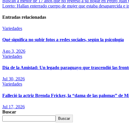
Buscan a menor de 17 años que no regresó a su hogar en Pedro Juan 
Loreto: Hallan enterrado cuerpo de mujer que estaba desaparecida e i
Entradas relacionadas
Variedades
Qué significa no subir fotos a redes sociales, según la psicología
Ago 3, 2026
Variedades
Día de la Amistad: Un legado paraguayo que trascendió las front
Jul 30, 2026
Variedades
Falleció la actriz Brenda Fricker, la “dama de las palomas” de M
Jul 17, 2026
Buscar
Buscar