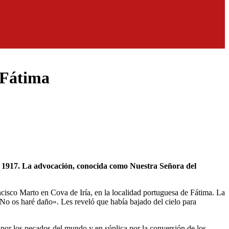
 Fátima
cisco Marto en Cova de Iría, en la localidad portuguesa de Fátima. La
 No os haré daño». Les reveló que había bajado del cielo para
n por los pecados del mundo y en súplica por la conversión de los