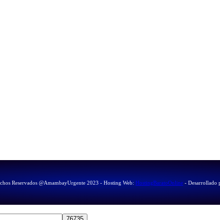
echos Reservados @AmambayUrgente 2023 - Hosting Web:
HostingBaratoOnline
- Desarrollado 