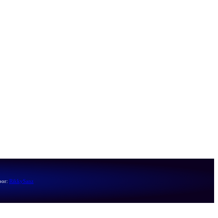
por:
RikkySanz