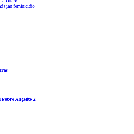
Caballero
ndagan feminicidio
eras
i Pobre Angelito 2