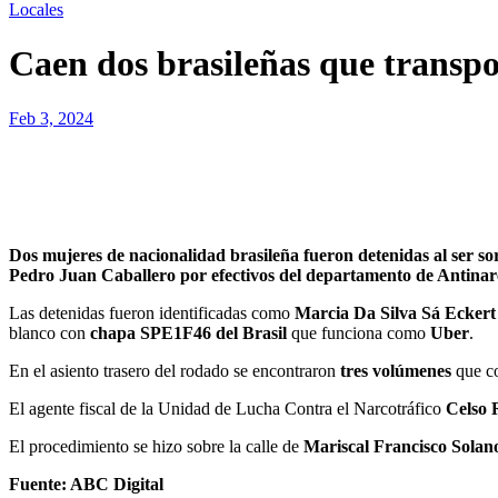
Locales
Caen dos brasileñas que transp
Feb 3, 2024
Dos mujeres de nacionalidad brasileña fueron detenidas al ser sorprendidas con una carga de más de 150 kilos de marihuana prensada. Fue durante un procedimiento efectuado en pleno centro de
Pedro Juan Caballero por efectivos del departamento de Antinar
Las detenidas fueron identificadas como
Marcia Da Silva Sá Ecker
blanco con
chapa SPE1F46 del Brasil
que funciona como
Uber
.
En el asiento trasero del rodado se encontraron
tres volúmenes
que co
El agente fiscal de la Unidad de Lucha Contra el Narcotráfico
Celso 
El procedimiento se hizo sobre la calle de
Mariscal Francisco Solan
Fuente: ABC Digital