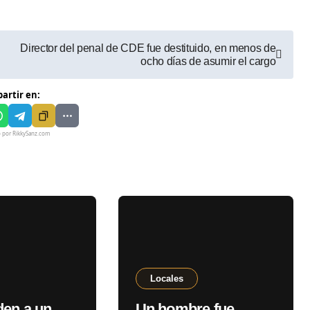
Director del penal de CDE fue destituido, en menos de
ocho días de asumir el cargo
artir en:
o por RikkySanz.com
Locales
en a un
Un hombre fue