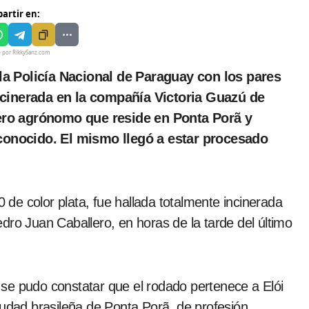
artir en:
o por RikkySanz.com
incinerada en la compañía Victoria Guazú de
ero agrónomo que reside en Ponta Porã y
onocido. El mismo llegó a estar procesado
de color plata, fue hallada totalmente incinerada
dro Juan Caballero, en horas de la tarde del último
l, se pudo constatar que el rodado pertenece a Elói
iudad brasileña de Ponta Porã, de profesión