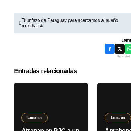
Triunfazo de Paraguay para acercarnos al sueño
mundialista
Comp
Desarrollad
Entradas relacionadas
Locales
Locales
Atrapan en PJC a un
Aprehend