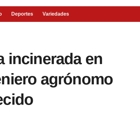
o
Deportes
Variedades
 incinerada en
eniero agrónomo
ecido