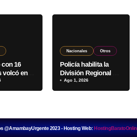
Nacionales
Otros
 con 16
Policía habilita la
 volcó en la
División Regional de
e J. Augusto
6
Lucha contra el
Ago 1, 2026
Abigeato en
Amambay
os @AmambayUrgente 2023 - Hosting Web:
HostingBaratoOnli