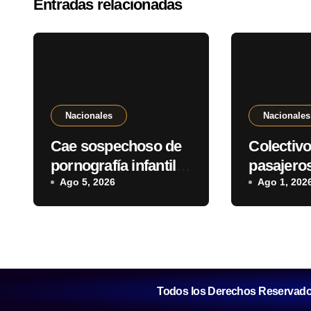
Entradas relacionadas
Nacionales
Nacionales
Cae sospechoso de
Colectivo
pornografía infantil y
pasajeros
tenencia de
Ago 5, 2026
ciudad d
Ago 1, 202
estupefacientes en
saldivar
Fernando de la Mora
Todos los Derechos Reservad