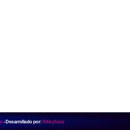
ne
- Desarrollado por:
RikkySanz