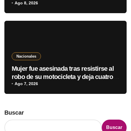
“shutdown” parcial del Estado por
Ago 8, 2026
déficit fiscal
Nacionales
Mujer fue asesinada tras resistirse al
robo de su motocicleta y deja cuatro
hijos huérfanos en Ypané
Ago 7, 2026
Buscar
Buscar