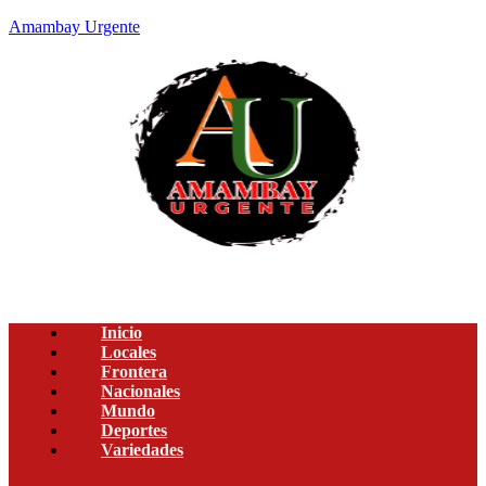
Amambay Urgente
Inicio
Locales
Frontera
Nacionales
Mundo
Deportes
Variedades