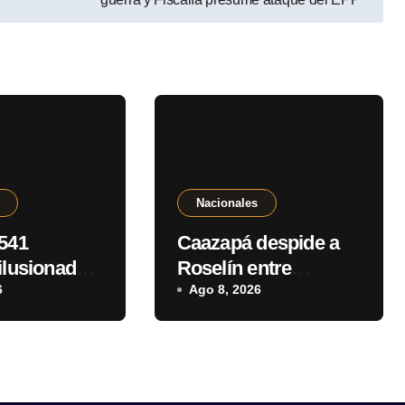
Nacionales
 541
Caazapá despide a
ilusionada
Roselín entre
sa propia; la
6
lágrimas, mucho
Ago 8, 2026
n sus
dolor y un fuerte
pedido de justicia