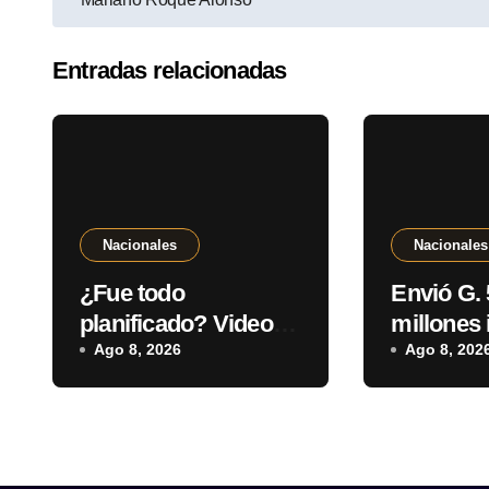
Entradas relacionadas
Nacionales
Nacionales
¿Fue todo
Envió G.
planificado? Videos
millones 
muestran el actuar
Ago 8, 2026
con la ca
Ago 8, 202
de los supuestos
engañaro
autores del atroz
parientes
crimen de Roselin