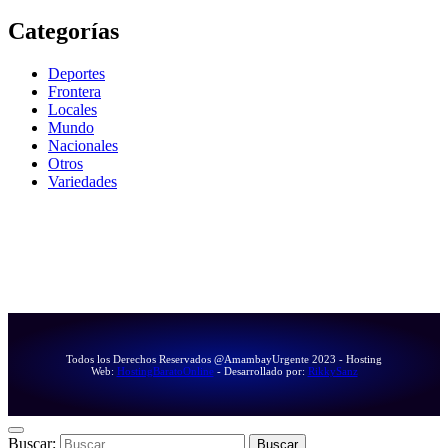
Categorías
Deportes
Frontera
Locales
Mundo
Nacionales
Otros
Variedades
Todos los Derechos Reservados @AmambayUrgente 2023 - Hosting
Web:
HostingBaratoOnline
- Desarrollado por:
RikkySanz
Buscar: