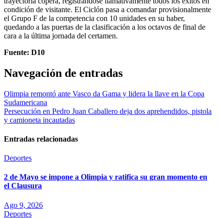
trayectoria copera, registrándose llamativamente todos los éxitos en
condición de visitante. El Ciclón pasa a comandar provisionalmente
el Grupo F de la competencia con 10 unidades en su haber,
quedando a las puertas de la clasificación a los octavos de final de
cara a la última jornada del certamen.
Fuente: D10
Navegación de entradas
Olimpia remontó ante Vasco da Gama y lidera la llave en la Copa
Sudamericana
Persecución en Pedro Juan Caballero deja dos aprehendidos, pistola
y camioneta incautadas
Entradas relacionadas
Deportes
2 de Mayo se impone a Olimpia y ratifica su gran momento en
el Clausura
Ago 9, 2026
Deportes