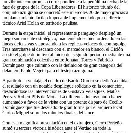
un vibrante compromiso correspondiente a la penúltima fecha de la
fase de grupos de la Copa Libertadores. El histórico triunfo del
conjunto azulgrana se concretó este miércoles 20 de mayo gracias a
un planteamiento táctico impecable implementado por el director
técnico Ariel Holan en territorio paulista.
Durante la etapa inicial, el representante paraguayo desplegó un
juego sumamente estratégico, manteniéndose bien ordenado en las
líneas defensivas y apostando a las réplicas veloces de contragolpe.
Tras marcharse al descanso con el marcador en blanco, el Ciclón
asestó el golpe definitivo al inicio del segundo periodo mediante una
gran combinación colectiva entre Jonatan Torres y Fabricio
Domínguez, que culminó con la definición de gran categoría del
delantero Pablo Vegetti para el festejo azulgrana.
A partir de la ventaja, el cuadro de Barrio Obrero se dedicó a cuidar
el resultado con un notable despliegue solidario en la contención,
destacándose las intervenciones de Gustavo Velázquez, Matías
Pérez y Robert Piris da Motta. La diferencia incluso pudo haber
aumentado a favor de la visita con un potente disparo de Cecilio
Domínguez que fue desviado de gran forma por el arquero local
Carlos Miguel sobre los minutos finales del lance.
Con esta magnífica presentación en el extranjero, Cerro Porteño
sumó su tercera victoria histórica ante el Verdao en toda la