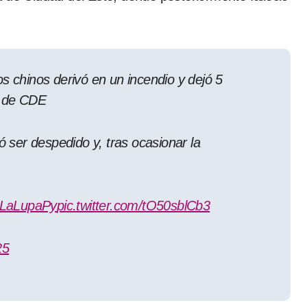
os chinos derivó en un incendio y dejó 5
o de CDE
ó ser despedido y, tras ocasionar la
LaLupaPy
pic.twitter.com/tO50sblCb3
25