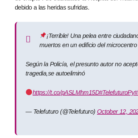
debido a las heridas sufridas.
¡Terrible! Una pelea entre ciudadan
muertos en un edificio del microcentr
Según la Policía, el presunto autor no acept
tragedia,se autoeliminó
https://t.co/pASLMhm15D
#TelefuturoPy
#
— Telefuturo (@Telefuturo)
October 12, 20