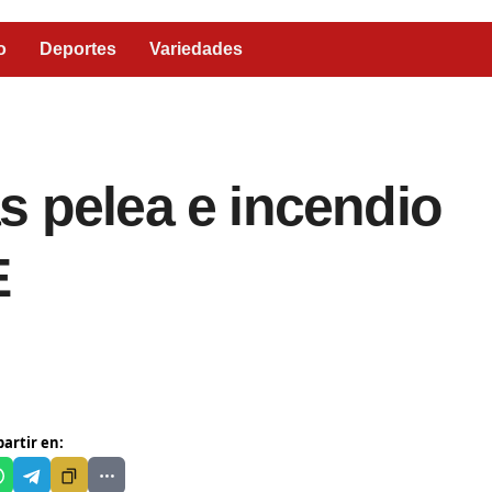
o
Deportes
Variedades
s pelea e incendio
E
artir en: