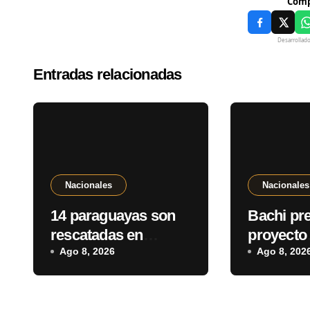
Comp
Desarrollad
Entradas relacionadas
Nacionales
Nacionales
14 paraguayas son
Bachi pr
rescatadas en
proyecto
operativo antitrata
Ago 8, 2026
“Antidesp
Ago 8, 202
que deja dos
que prev
detenidos en Brasil
“shutdow