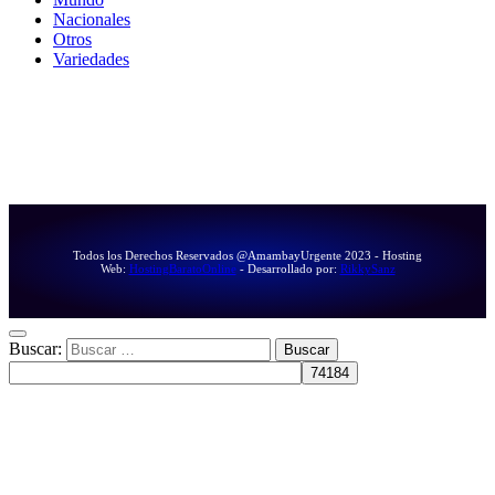
Nacionales
Otros
Variedades
Todos los Derechos Reservados @AmambayUrgente 2023 - Hosting
Web:
HostingBaratoOnline
- Desarrollado por:
RikkySanz
Buscar: